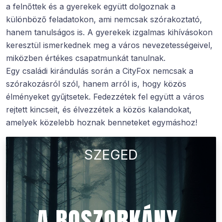
a felnőttek és a gyerekek együtt dolgoznak a
különböző feladatokon, ami nemcsak szórakoztató,
hanem tanulságos is. A gyerekek izgalmas kihívásokon
keresztül ismerkednek meg a város nevezetességeivel,
miközben értékes csapatmunkát tanulnak.
Egy családi kirándulás során a CityFox nemcsak a
szórakozásról szól, hanem arról is, hogy közös
élményeket gyűjtsetek. Fedezzétek fel együtt a város
rejtett kincseit, és élvezzétek a közös kalandokat,
amelyek közelebb hoznak benneteket egymáshoz!
SZEGED
A BOSZORKÁNY-