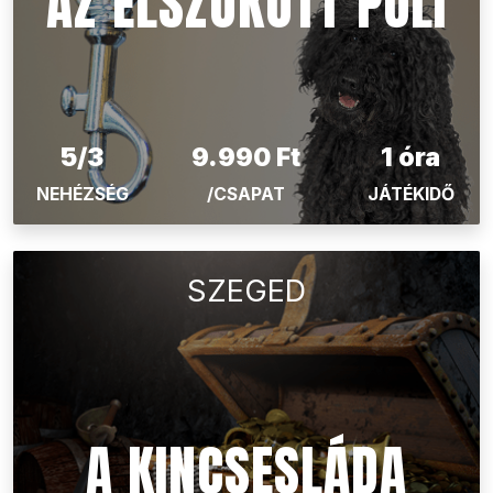
AZ ELSZÖKÖTT PULI
5/3
9.990 Ft
1 óra
NEHÉZSÉG
/CSAPAT
JÁTÉKIDŐ
SZEGED
A KINCSESLÁDA